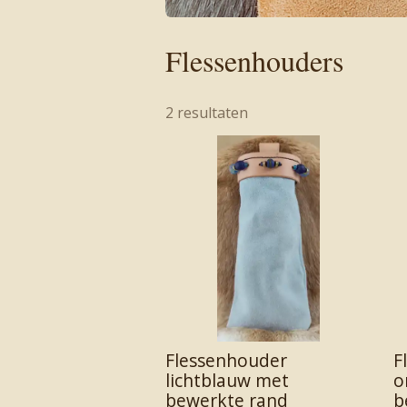
Flessenhouders
2 resultaten
Flessenhouder
F
lichtblauw met
o
bewerkte rand
b