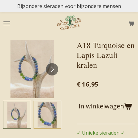
Bijzondere sieraden voor bijzondere mensen
Ga
direct
naar
de
hoofdinhoud
A18 Turquoise en
Lapis Lazuli
kralen
€ 16,95
In winkelwagen
✓ Unieke sieraden ✓