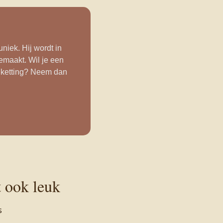
niek. Hij wordt in
emaakt. Wil je een
 ketting? Neem dan
t ook leuk
s