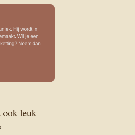
niek. Hij wordt in
emaakt. Wil je een
 ketting? Neem dan
t ook leuk
s