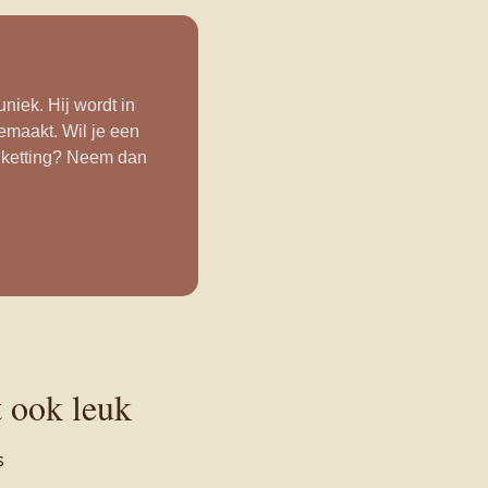
niek. Hij wordt in
emaakt. Wil je een
 ketting? Neem dan
t ook leuk
s