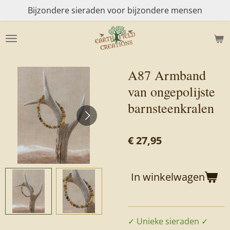
Bijzondere sieraden voor bijzondere mensen
Ga
direct
naar
de
hoofdinhoud
A87 Armband
van ongepolijste
barnsteenkralen
€ 27,95
In winkelwagen
✓ Unieke sieraden ✓