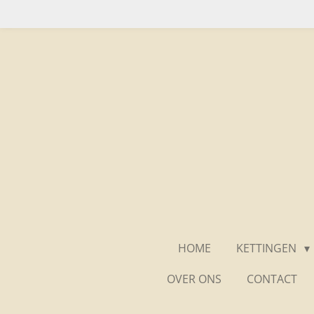
Ga
direct
naar
de
hoofdinhoud
HOME
KETTINGEN
OVER ONS
CONTACT