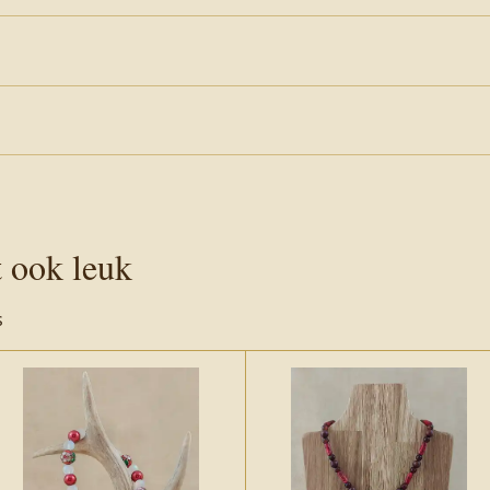
t ook leuk
s