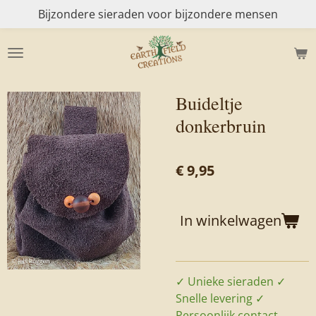
Bijzondere sieraden voor bijzondere mensen
Ga
direct
naar
de
hoofdinhoud
Buideltje
donkerbruin
€ 9,95
In winkelwagen
✓ Unieke sieraden ✓
Snelle levering ✓
Persoonlijk contact