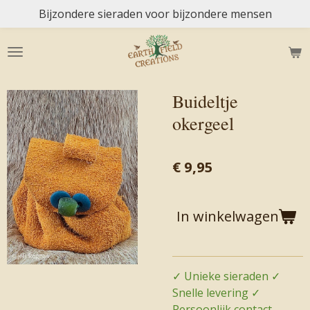
Bijzondere sieraden voor bijzondere mensen
Ga
direct
naar
de
hoofdinhoud
Buideltje
okergeel
€ 9,95
In winkelwagen
✓ Unieke sieraden ✓
Snelle levering ✓
Persoonlijk contact