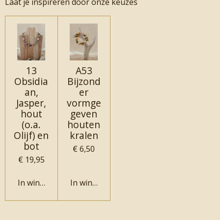
Laat je inspireren door onze keuzes
13
A53
Obsidia
Bijzond
an,
er
Jasper,
vormge
hout
geven
(o.a.
houten
Olijf) en
kralen
bot
€ 6,50
€ 19,95
In winkelwagen
In winkelwagen