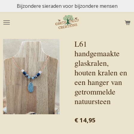
Bijzondere sieraden voor bijzondere mensen
Ga
direct
naar
de
hoofdinhoud
L61
handgemaakte
glaskralen,
houten kralen en
een hanger van
getrommelde
natuursteen
€ 14,95