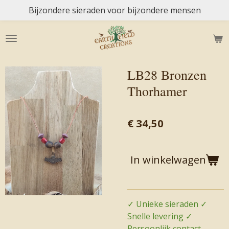
Bijzondere sieraden voor bijzondere mensen
Ga
direct
naar
de
hoofdinhoud
LB28 Bronzen
Thorhamer
€ 34,50
In winkelwagen
✓ Unieke sieraden ✓
Snelle levering ✓
Persoonlijk contact