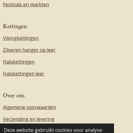
Festivals en markten
Kettingen
Vikingkettingen
Zilveren hanger op leer
Halskettingen
Halskettingen leer
Over ons
Algemene voorwaarden
Verzending en levering
Deze website gebruikt cookies voor analyse-
Over ons