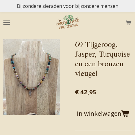
Bijzondere sieraden voor bijzondere mensen
Ga
direct
naar
de
hoofdinhoud
69 Tijgeroog,
Jasper, Turquoise
en een bronzen
vleugel
€ 42,95
In winkelwagen