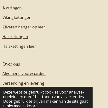
Kettingen
Vikingkettingen
Zilveren hanger op leer
Halskettingen
Halskettingen leer
Over ons
Algemene voorwaarden
Verzending en levering
Deze website gebruikt cookies voor analyse-
Over ons
doeleinden en/of het tonen van advertenties.
Door gebruik te blijven maken van de site gaat
Contact
u hiermee akkoord.