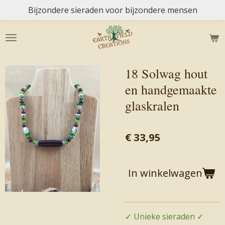
Bijzondere sieraden voor bijzondere mensen
Ga
direct
naar
de
hoofdinhoud
18 Solwag hout
en handgemaakte
glaskralen
€ 33,95
In winkelwagen
✓ Unieke sieraden ✓