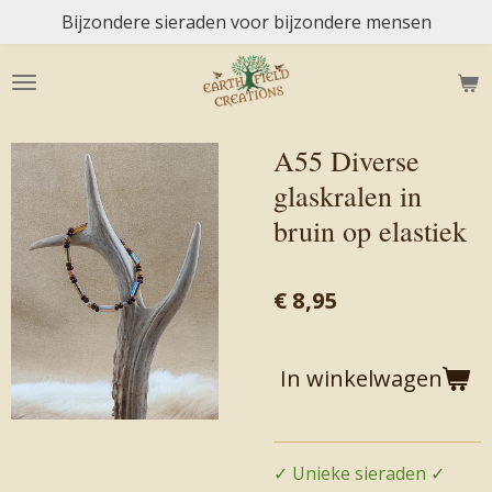
Bijzondere sieraden voor bijzondere mensen
Ga
direct
naar
de
hoofdinhoud
A55 Diverse
glaskralen in
bruin op elastiek
€ 8,95
In winkelwagen
✓ Unieke sieraden ✓