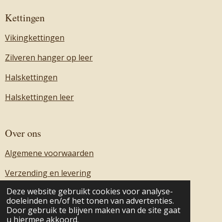
Kettingen
Vikingkettingen
Zilveren hanger op leer
Halskettingen
Halskettingen leer
Over ons
Algemene voorwaarden
Verzending en levering
Deze website gebruikt cookies voor analyse-
Over ons
doeleinden en/of het tonen van advertenties.
Door gebruik te blijven maken van de site gaat
Contact
u hiermee akkoord.