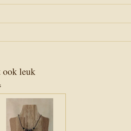
t ook leuk
s