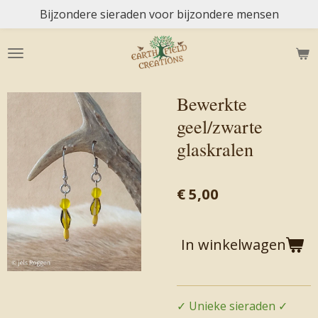
Bijzondere sieraden voor bijzondere mensen
Ga
direct
naar
de
hoofdinhoud
Bewerkte
geel/zwarte
glaskralen
€ 5,00
In winkelwagen
✓ Unieke sieraden ✓