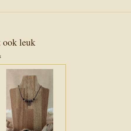
t ook leuk
s